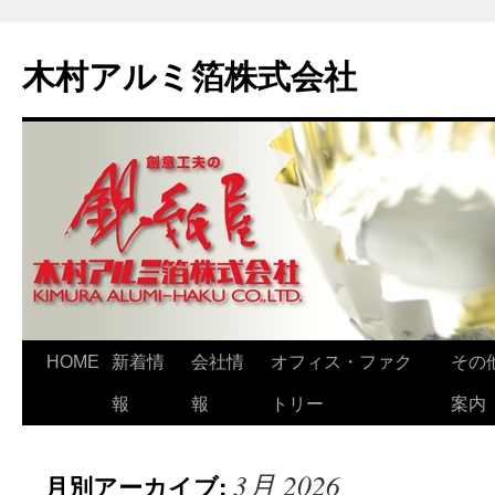
木村アルミ箔株式会社
HOME
新着情
会社情
オフィス・ファク
その
報
報
トリー
案内
3月 2026
月別アーカイブ: